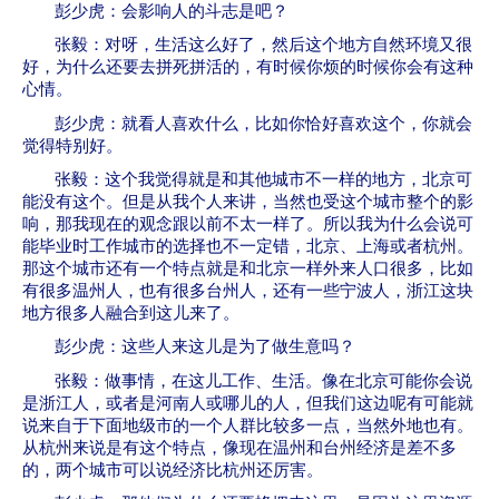
彭少虎：会影响人的斗志是吧？
张毅：对呀，生活这么好了，然后这个地方自然环境又很
好，为什么还要去拼死拼活的，有时候你烦的时候你会有这种
心情。
彭少虎：就看人喜欢什么，比如你恰好喜欢这个，你就会
觉得特别好。
张毅：这个我觉得就是和其他城市不一样的地方，北京可
能没有这个。但是从我个人来讲，当然也受这个城市整个的影
响，那我现在的观念跟以前不太一样了。所以我为什么会说可
能毕业时工作城市的选择也不一定错，北京、上海或者杭州。
那这个城市还有一个特点就是和北京一样外来人口很多，比如
有很多温州人，也有很多台州人，还有一些宁波人，浙江这块
地方很多人融合到这儿来了。
彭少虎：这些人来这儿是为了做生意吗？
张毅：做事情，在这儿工作、生活。像在北京可能你会说
是浙江人，或者是河南人或哪儿的人，但我们这边呢有可能就
说来自于下面地级市的一个人群比较多一点，当然外地也有。
从杭州来说是有这个特点，像现在温州和台州经济是差不多
的，两个城市可以说经济比杭州还厉害。