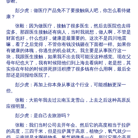
诊断。
彭少虎：做医疗产品免不了要接触病人吧，你怎么看待健
康？
张毅：因为做医疗，接触了很多医生，然后去医院也去得
蛮多。那跟医生接触还有病人，当时我就想，做人啊，不管是
财富也好，什么也好，健康是最重要的。这次不是四川地震
嘛，看了之后觉得，不管你有钱没钱砸在下面都一样。如果你
有健康的体魄，你逃生的机会就大。我主要是从事医疗这一
块，我跟医生接触，如果我不出去我可能没这种感觉。现在父
母年纪也大了，我有时候陪他们到上海去看病时，老是想，其
实你在年轻的时候拼死拼活积攒了很多钱有什么用啊，最后全
部还是回报给医院了。
彭少虎：再加上你本身从事这个行业，可能感触更深一
些。
张毅：大前年我去过云南玉龙雪山，上去之后这种高原反
应很明显。
彭少虎：是自己去旅游吗？
张毅：我们当时公司去开年会。然后它的高度相当于拉萨
的高度，三四千米，但是拉萨属于高原，植物少，氧气就少一
些，云南就是水啊植物多，氧气稍微多一点，所以它两个高原