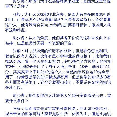
彭少虎：那他们为什么还要蜂拥来这里，是因为这里资源
更适合居住？
张毅：为什么大家都往北京去，是因为有更多的资源可以
利用。但是你怎么能做成事情呢？不是资源多就行，关键要看
这个人，他有没有奋发向上或者说拼搏那种精神，像温州人就
有这种特点。
彭少虎：从人的角度，他们具备了你说的这种奋发向上的
精神，但是他另外需要一个资源的平台。
张毅：对，那温州的资源不如杭州，但是看你怎么利用。
就像以前有人说的，比如有些小学毕业的做老板了，比如我们
按
10
分来计算一个人的包括能力，包括整个全方位的，他可能
有
2
分，但他
2
分全用了；有个人博士毕业，
10
分，他只用了
1
分，其实实际上不如
2
分的这个人。当然如果说你这
10
分全部
用了，你肯定是学的知识越多越有用，但是你学的知识多你有
些方面又有缺陷了，这个分就要扣掉了，不是说你光学的知识
多就可以。
彭少虎：那你觉得怎么才能把人的
10
分全都激发出来，需
要什么条件？
张毅：我觉得首先肯定需要外部环境，那比如说像杭州，
城市带来的影响可能大家都是以生活、休闲为主。但是比如说