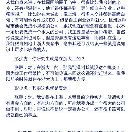
从我自身来讲，在我周围的圈子当中，很多比如我台州的老
乡，还有些温州人，他们很多都是到一定时候自主创业，这种
氛围很广。比如说在大城市，像上海，很多人交往都是高级白
领，有可能他会作成
CEO
，但是自主创业这种就少。杭州这种
城市他会做成小规模的公司，跟我现在的理念有点相似，我不
一定说要做成一个很大的公司，我主要是基于这种考虑。当然
你说去温州也可以，但是资源没有这边丰富，比如我在这儿，
我能很自如地上浙大去念书，念书我还可以结识一些就是说知
识上层次比较高的人。
彭少虎：你研究生就是在浙大上的？
张毅：对，在浙大上的，那我到温州我就没这个机会了，
因为你工作很繁忙，不可能你说来回这么远还能赶过来。像我
以前的时候就住在浙大边上，那我很方便。
彭少虎：其实这也就是资源。
张毅：对。我觉得在上海，以我目前这种实力，所谓实力
有资金方面的，有能力方面的，可能我要办成一个很大的公司
做不到，对吧，再说也不是说一定要办公司，还有很多路可以
成就自己的事业。