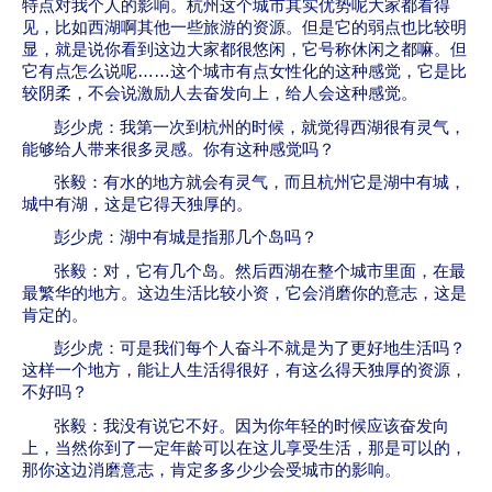
特点对我个人的影响。杭州这个城市其实优势呢大家都看得
见，比如西湖啊其他一些旅游的资源。但是它的弱点也比较明
显，就是说你看到这边大家都很悠闲，它号称休闲之都嘛。但
它有点怎么说呢
……
这个城市有点女性化的这种感觉，它是比
较阴柔，不会说激励人去奋发向上，给人会这种感觉。
彭少虎：我第一次到杭州的时候，就觉得西湖很有灵气，
能够给人带来很多灵感。你有这种感觉吗？
张毅：有水的地方就会有灵气，而且杭州它是湖中有城，
城中有湖，这是它得天独厚的。
彭少虎：湖中有城是指那几个岛吗？
张毅：对，它有几个岛。然后西湖在整个城市里面，在最
最繁华的地方。这边生活比较小资，它会消磨你的意志，这是
肯定的。
彭少虎：可是我们每个人奋斗不就是为了更好地生活吗？
这样一个地方，能让人生活得很好，有这么得天独厚的资源，
不好吗？
张毅：我没有说它不好。因为你年轻的时候应该奋发向
上，当然你到了一定年龄可以在这儿享受生活，那是可以的，
那你这边消磨意志，肯定多多少少会受城市的影响。